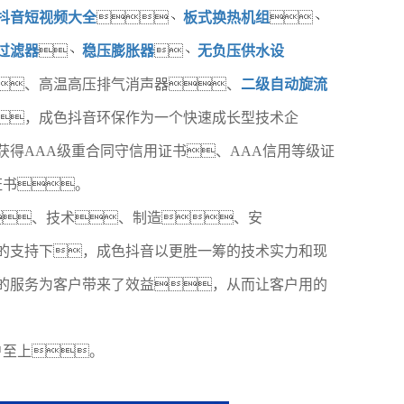
抖音短视频大全
、
板式换热机组
、
过滤器
、
稳压膨胀器
、
无负压供水设
、高温高压排气消声器、
二级自动旋流
，成色抖音环保作为一个快速成长型技术企
得AAA级重合同守信用证书、AAA信用等级证
证书。
、技术、制造、安
的支持下，成色抖音以更胜一筹的技术实力和现
的服务为客户带来了效益，从而让客户用的
户至上。