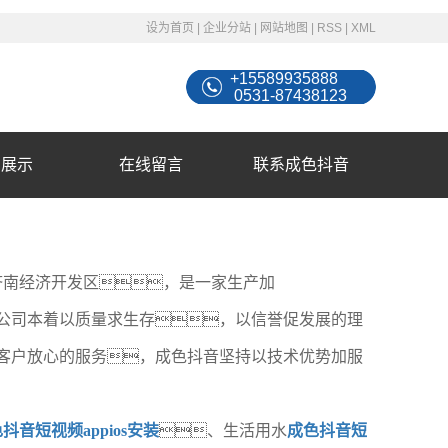
设为首页
|
企业分站
|
网站地图
|
RSS
|
XML
+15589935888
0531-87438123
例展示
在线留言
联系成色抖音
济南经济开发区，是一家生产加
公司本着以质量求生存，以信誉促发展的理
客户放心的服务，成色抖音坚持以技术优势加服
音短视频appios安装
、生活用水
成色抖音短