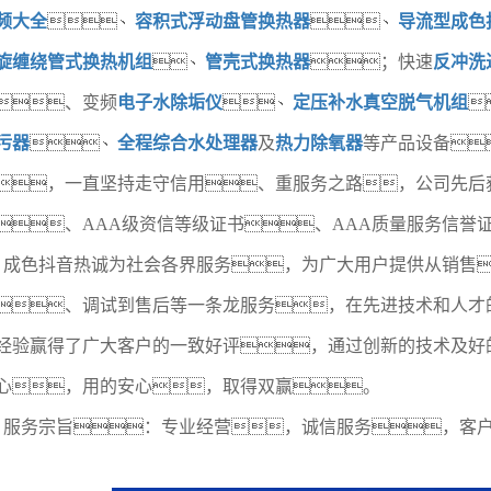
频大全
、
容积式浮动盘管换热器
、
导流型成色
旋缠绕管式换热机组
、
管壳式换热器
；快速
反冲洗
、变频
电子水除垢仪
、
定压补水真空脱气机组

污器
、
全程综合水处理器
及
热力除氧器
等产品设备
，一直坚持走守信用、重服务之路，公司先后获
、AAA级资信等级证书、AAA质量服务信誉
成色抖音热诚为社会各界服务，为广大用户提供从销售
、调试到售后等一条龙服务，在先进技术和人才
经验赢得了广大客户的一致好评，通过创新的技术及好
心，用的安心，取得双赢。
服务宗旨：专业经营，诚信服务，客