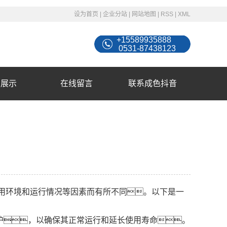
设为首页
|
企业分站
|
网站地图
|
RSS
|
XML
+15589935888
0531-87438123
例展示
在线留言
联系成色抖音
用环境和运行情况等因素而有所不同。以下是一
护，以确保其正常运行和延长使用寿命。