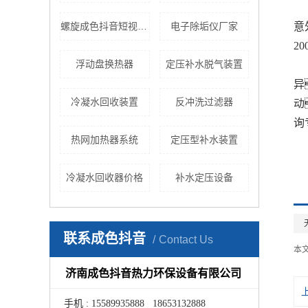
意
螺旋成色抖音短视频appios安装
电子除垢仪厂家
2
浮动盘换热器
定压补水脱气装置
异
冷凝水回收装置
反冲洗过滤器
动
询
热网加热器系统
定压型补水装置
冷凝水回收器价格
补水定压设备
联系成色抖音
Contact Us
本
济南成色抖音热力环保设备有限公司
手机 : 15589935888 18653132888